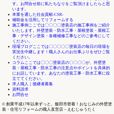
す。お問合せ前に私たちなりをご覧頂けましたらと思
います。
本業を通した社会貢献-CSR-
補助金を活用してリフォームする
ここでは〇〇〇〇塗装店の施工事例をご紹介
施工事例
いたします。外壁塗装・防水工事・屋根塗装・屋根工
事・デザイン塗装・各種補修工事などのご参考にして
ください。
ここでは〇〇〇〇〇塗装店の毎日の現場を
現場ブログ
実況生中継します！職人さんのお仕事ぶりをぜひご覧
ください。
ここでは〇〇〇塗装店の〇〇〇〇が、外壁塗
コラム
装・屋根工事・防水工事の注意点やポイントを具体的
にお話しています。あなたの塗装工事・防水工事に役
立ててください。
求人職人｜後継者募集
資料請求
お問合せ
© 創業平成17年以来ずっと。飯田市密着！おなじみの外壁塗
装・住宅リフォームの職人直営店－えむじゅうたく