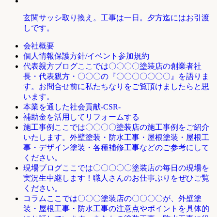
玄関サッシ取り換え。工事は一日。夕方迄にはお引渡
しです。
会社概要
個人情報保護方針/イベント参加規約
ここでは〇〇〇〇塗装店の創業者社
代表親方ブログ
長・代表親方・〇〇〇の『〇〇〇〇〇〇〇』を語りま
す。お問合せ前に私たちなりをご覧頂けましたらと思
います。
本業を通した社会貢献-CSR-
補助金を活用してリフォームする
ここでは〇〇〇〇塗装店の施工事例をご紹介
施工事例
いたします。外壁塗装・防水工事・屋根塗装・屋根工
事・デザイン塗装・各種補修工事などのご参考にして
ください。
ここでは〇〇〇〇〇塗装店の毎日の現場を
現場ブログ
実況生中継します！職人さんのお仕事ぶりをぜひご覧
ください。
ここでは〇〇〇塗装店の〇〇〇〇が、外壁塗
コラム
装・屋根工事・防水工事の注意点やポイントを具体的