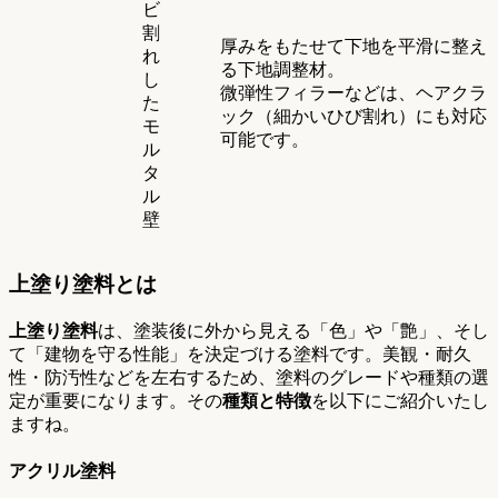
ビ
割
厚みをもたせて下地を平滑に整え
れ
る下地調整材。
し
微弾性フィラーなどは、ヘアクラ
た
ック（細かいひび割れ）にも対応
モ
可能です。
ル
タ
ル
壁
上塗り塗料とは
上塗り塗料
は、塗装後に外から見える「色」や「艶」、そし
て「建物を守る性能」を決定づける塗料です。美観・耐久
性・防汚性などを左右するため、塗料のグレードや種類の選
定が重要になります。その
種類と特徴
を以下にご紹介いたし
ますね。
アクリル塗料