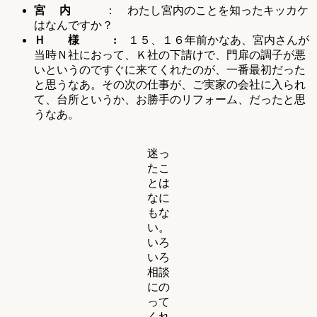
宮 内
： わたし宮内のことを知ったキッカケ
はなんですか？
Ｈ 様 :
１５、１６年前かなあ、宮内さんが
当時Ｎ社におって、Ｋ社の下請けで、門扉の調子が悪
いというのですぐに来てくれたのが、一番最初だった
と思うなあ。その次の仕事が、ご実家の会社に入られ
て、台所というか、お勝手のリフォーム、だったと思
うなあ。
迷っ
たこ
とは
なに
もな
い。
いろ
いろ
相談
にの
って
くれ