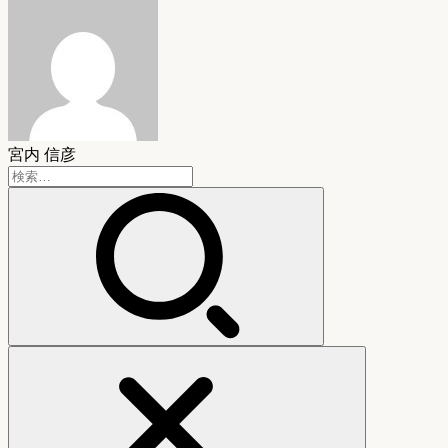
宮内 信彦
検
索: