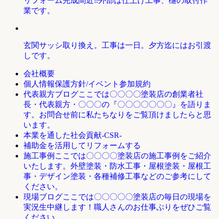
リフォーム完成間近‼外部は仕上げ工事、樋の取付作
業です。
玄関サッシ取り換え。工事は一日。夕方迄にはお引渡
しです。
会社概要
個人情報保護方針/イベント参加規約
ここでは〇〇〇〇塗装店の創業者社
代表親方ブログ
長・代表親方・〇〇〇の『〇〇〇〇〇〇〇』を語りま
す。お問合せ前に私たちなりをご覧頂けましたらと思
います。
本業を通した社会貢献-CSR-
補助金を活用してリフォームする
ここでは〇〇〇〇塗装店の施工事例をご紹介
施工事例
いたします。外壁塗装・防水工事・屋根塗装・屋根工
事・デザイン塗装・各種補修工事などのご参考にして
ください。
ここでは〇〇〇〇〇塗装店の毎日の現場を
現場ブログ
実況生中継します！職人さんのお仕事ぶりをぜひご覧
ください。