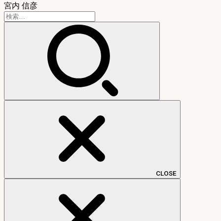
宮内 信彦
検
索:
CLOSE