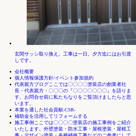
玄関サッシ取り換え。工事は一日。夕方迄にはお引渡
しです。
会社概要
個人情報保護方針/イベント参加規約
ここでは〇〇〇〇塗装店の創業者社
代表親方ブログ
長・代表親方・〇〇〇の『〇〇〇〇〇〇〇』を語りま
す。お問合せ前に私たちなりをご覧頂けましたらと思
います。
本業を通した社会貢献-CSR-
補助金を活用してリフォームする
ここでは〇〇〇〇塗装店の施工事例をご紹介
施工事例
いたします。外壁塗装・防水工事・屋根塗装・屋根工
事・デザイン塗装・各種補修工事などのご参考にして