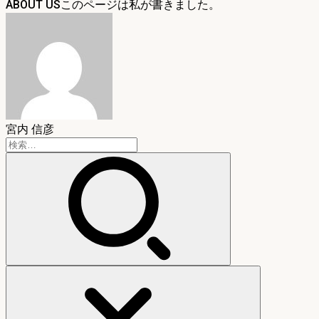
ABOUT US
宮内 信彦
検
索: