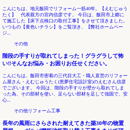
こんにちは、地元飯田でリフォーム一筋40年。【えむじゅう
たく】 代表親方の宮内信彦です。 今日は、飯田市上郷に
て施工した【床下点検口の取付工事】をさせて頂きました。
いつもの【黄色いチラシ】をご覧頂き、【弊社ホームペー
ジ...
その他
階段の手すりが取れてしまった！グラグラして怖
い‼そんなお悩み・お困りお任せください。
こんにちは。飯田市密着の三代目大工・職人直営のリフォー
ム屋さん・えむじゅうたく(恵夢住宅設計室)のえむさん信彦
でございます。 今回は、階段の手すりが壁から取れてしま
った為、その部材を使い、足らない部材を足して強固で、安
心...
その他リフォーム工事
長年の風雨にさらされた耐えてきた築30年の物置