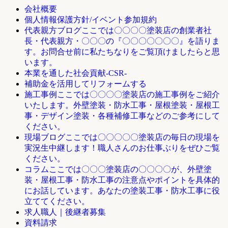
会社概要
個人情報保護方針/イベント参加規約
ここでは〇〇〇〇塗装店の創業者社
代表親方ブログ
長・代表親方・〇〇〇の『〇〇〇〇〇〇〇』を語りま
す。お問合せ前に私たちなりをご覧頂けましたらと思
います。
本業を通した社会貢献-CSR-
補助金を活用してリフォームする
ここでは〇〇〇〇塗装店の施工事例をご紹介
施工事例
いたします。外壁塗装・防水工事・屋根塗装・屋根工
事・デザイン塗装・各種補修工事などのご参考にして
ください。
ここでは〇〇〇〇〇塗装店の毎日の現場を
現場ブログ
実況生中継します！職人さんのお仕事ぶりをぜひご覧
ください。
ここでは〇〇〇塗装店の〇〇〇〇が、外壁塗
コラム
装・屋根工事・防水工事の注意点やポイントを具体的
にお話しています。あなたの塗装工事・防水工事に役
立ててください。
求人職人｜後継者募集
資料請求