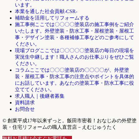
います。
本業を通した社会貢献-CSR-
補助金を活用してリフォームする
ここでは〇〇〇〇塗装店の施工事例をご紹介
施工事例
いたします。外壁塗装・防水工事・屋根塗装・屋根工
事・デザイン塗装・各種補修工事などのご参考にして
ください。
ここでは〇〇〇〇〇塗装店の毎日の現場を
現場ブログ
実況生中継します！職人さんのお仕事ぶりをぜひご覧
ください。
ここでは〇〇〇塗装店の〇〇〇〇が、外壁塗
コラム
装・屋根工事・防水工事の注意点やポイントを具体的
にお話しています。あなたの塗装工事・防水工事に役
立ててください。
求人職人｜後継者募集
資料請求
お問合せ
© 創業平成17年以来ずっと。飯田市密着！おなじみの外壁塗
装・住宅リフォームの職人直営店－えむじゅうたく
無料お見積は今すぐお電話を。