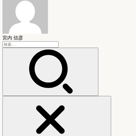
宮内 信彦
検
索: