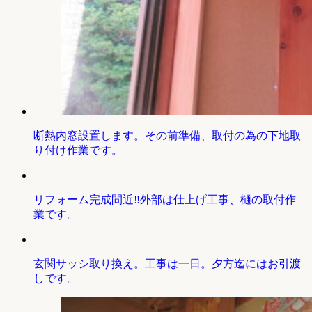
断熱内窓設置します。その前準備、取付の為の下地取
り付け作業です。
リフォーム完成間近‼外部は仕上げ工事、樋の取付作
業です。
玄関サッシ取り換え。工事は一日。夕方迄にはお引渡
しです。