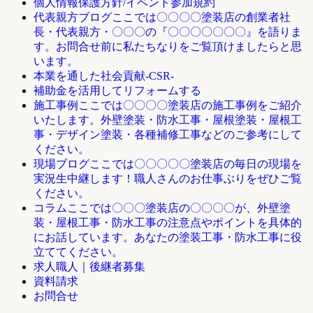
個人情報保護方針/イベント参加規約
ここでは〇〇〇〇塗装店の創業者社
代表親方ブログ
長・代表親方・〇〇〇の『〇〇〇〇〇〇〇』を語りま
す。お問合せ前に私たちなりをご覧頂けましたらと思
います。
本業を通した社会貢献-CSR-
補助金を活用してリフォームする
ここでは〇〇〇〇塗装店の施工事例をご紹介
施工事例
いたします。外壁塗装・防水工事・屋根塗装・屋根工
事・デザイン塗装・各種補修工事などのご参考にして
ください。
ここでは〇〇〇〇〇塗装店の毎日の現場を
現場ブログ
実況生中継します！職人さんのお仕事ぶりをぜひご覧
ください。
ここでは〇〇〇塗装店の〇〇〇〇が、外壁塗
コラム
装・屋根工事・防水工事の注意点やポイントを具体的
にお話しています。あなたの塗装工事・防水工事に役
立ててください。
求人職人｜後継者募集
資料請求
お問合せ