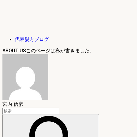
代表親方ブログ
ABOUT US
宮内 信彦
検
索: