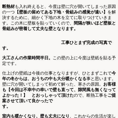
断熱材
も入れ終えると、今度は壁に穴が開いてしまった原因
の一つ
【壁板の留めてある下地・骨組みの感覚が遠い】
を解
決するために、細かく下地の木を立てに取りつけていきま
す。この木に壁板を貼っていくので、
間隔が狭いほど壁板と
骨組みが密着して丈夫な壁となります。
工事ひとまず完成の写真で
す。
大工さんの作業時間半日。
この壁の上に今度は壁紙を貼る予
定です。
仕上げの壁紙は今後の仕事となりますが、ひとまずこれで
今
年の冬からは、おうちの中も大分暖かくなる
事と思います。
壁に穴が開いてしまって初めて解った、寒さの原因。
お客様
も【今回は不幸中の幸いで壁も直って、隙間風も無くなって
よかった！】 とおっしゃって頂けた
ので、断熱工事を
ご提
案させて頂いて良かったで
す。
室内も暖かくなり、壁も丈夫になり
、これからの生活が楽し