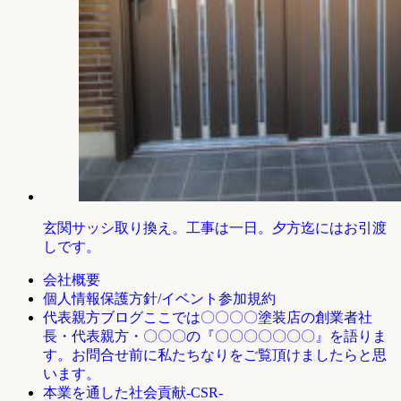
玄関サッシ取り換え。工事は一日。夕方迄にはお引渡
しです。
会社概要
個人情報保護方針/イベント参加規約
ここでは〇〇〇〇塗装店の創業者社
代表親方ブログ
長・代表親方・〇〇〇の『〇〇〇〇〇〇〇』を語りま
す。お問合せ前に私たちなりをご覧頂けましたらと思
います。
本業を通した社会貢献-CSR-