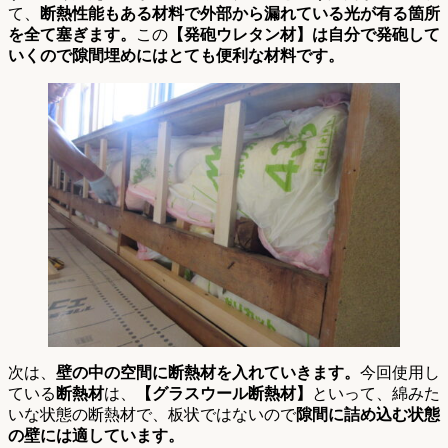
て、
断熱性能もある材料で外部から漏れている光が有る箇所
を全て塞ぎます。
この
【発砲ウレタン材】は自分で発砲して
いくので隙間埋めにはとても便利な材料です。
次は、
壁の中の空間に断熱材を入れていきます。
今回使用し
ている
断熱材
は、
【グラスウール断熱材】
といって、綿みた
いな状態の断熱材で、板状ではないので
隙間に詰め込む状態
の壁には適しています。