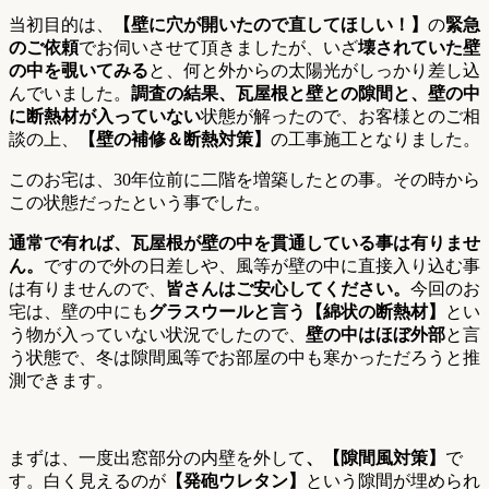
当初目的は、
【壁に穴が開いたので直してほしい！】
の
緊急
のご依頼
でお伺いさせて頂きましたが、いざ
壊されていた壁
の中を覗いてみる
と、何と外からの太陽光がしっかり差し込
んでいました。
調査の結果、瓦屋根と壁との隙間と、壁の中
に断熱材が入っていない
状態が解ったので、お客様とのご相
談の上、
【壁の補修＆断熱対策】
の工事施工となりました。
このお宅は、30年位前に二階を増築したとの事。その時から
この状態だったという事でした。
通常で有れば、瓦屋根が壁の中を貫通している事は有りませ
ん。
ですので外の日差しや、風等が壁の中に直接入り込む事
は有りませんので、
皆さんはご安心してください。
今回のお
宅は、壁の中にも
グラスウールと言う【綿状の断熱材】
とい
う物が入っていない状況でしたので、
壁の中はほぼ外部
と言
う状態で、冬は隙間風等でお部屋の中も寒かっただろうと推
測できます。
まずは、一度出窓部分の内壁を外して
、【隙間風対策】
で
す。白く見えるのが
【発砲ウレタン】
という隙間が埋められ