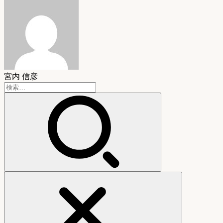
宮内 信彦
検
索: