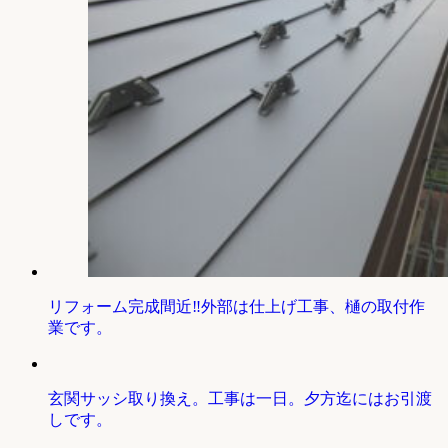
リフォーム完成間近‼外部は仕上げ工事、樋の取付作
業です。
玄関サッシ取り換え。工事は一日。夕方迄にはお引渡
しです。