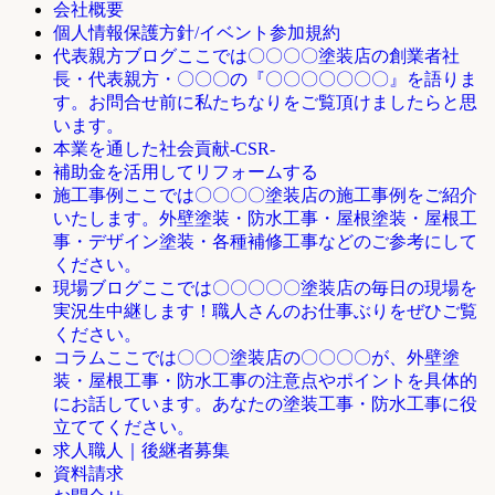
会社概要
個人情報保護方針/イベント参加規約
ここでは〇〇〇〇塗装店の創業者社
代表親方ブログ
長・代表親方・〇〇〇の『〇〇〇〇〇〇〇』を語りま
す。お問合せ前に私たちなりをご覧頂けましたらと思
います。
本業を通した社会貢献-CSR-
補助金を活用してリフォームする
ここでは〇〇〇〇塗装店の施工事例をご紹介
施工事例
いたします。外壁塗装・防水工事・屋根塗装・屋根工
事・デザイン塗装・各種補修工事などのご参考にして
ください。
ここでは〇〇〇〇〇塗装店の毎日の現場を
現場ブログ
実況生中継します！職人さんのお仕事ぶりをぜひご覧
ください。
ここでは〇〇〇塗装店の〇〇〇〇が、外壁塗
コラム
装・屋根工事・防水工事の注意点やポイントを具体的
にお話しています。あなたの塗装工事・防水工事に役
立ててください。
求人職人｜後継者募集
資料請求