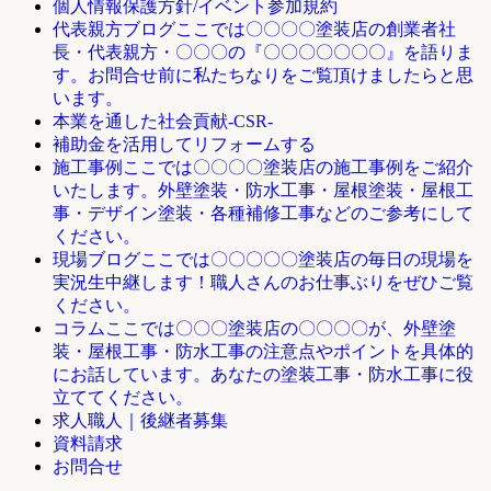
個人情報保護方針/イベント参加規約
ここでは〇〇〇〇塗装店の創業者社
代表親方ブログ
長・代表親方・〇〇〇の『〇〇〇〇〇〇〇』を語りま
す。お問合せ前に私たちなりをご覧頂けましたらと思
います。
本業を通した社会貢献-CSR-
補助金を活用してリフォームする
ここでは〇〇〇〇塗装店の施工事例をご紹介
施工事例
いたします。外壁塗装・防水工事・屋根塗装・屋根工
事・デザイン塗装・各種補修工事などのご参考にして
ください。
ここでは〇〇〇〇〇塗装店の毎日の現場を
現場ブログ
実況生中継します！職人さんのお仕事ぶりをぜひご覧
ください。
ここでは〇〇〇塗装店の〇〇〇〇が、外壁塗
コラム
装・屋根工事・防水工事の注意点やポイントを具体的
にお話しています。あなたの塗装工事・防水工事に役
立ててください。
求人職人｜後継者募集
資料請求
お問合せ