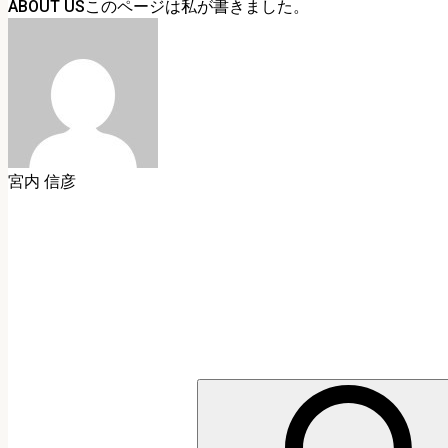
ABOUT US
宮内 信彦
検
索: