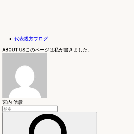
代表親方ブログ
ABOUT US
宮内 信彦
検
索: