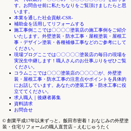
す。お問合せ前に私たちなりをご覧頂けましたらと思
います。
本業を通した社会貢献-CSR-
補助金を活用してリフォームする
ここでは〇〇〇〇塗装店の施工事例をご紹介
施工事例
いたします。外壁塗装・防水工事・屋根塗装・屋根工
事・デザイン塗装・各種補修工事などのご参考にして
ください。
ここでは〇〇〇〇〇塗装店の毎日の現場を
現場ブログ
実況生中継します！職人さんのお仕事ぶりをぜひご覧
ください。
ここでは〇〇〇塗装店の〇〇〇〇が、外壁塗
コラム
装・屋根工事・防水工事の注意点やポイントを具体的
にお話しています。あなたの塗装工事・防水工事に役
立ててください。
求人職人｜後継者募集
資料請求
お問合せ
© 創業平成17年以来ずっと。飯田市密着！おなじみの外壁塗
装・住宅リフォームの職人直営店－えむじゅうたく