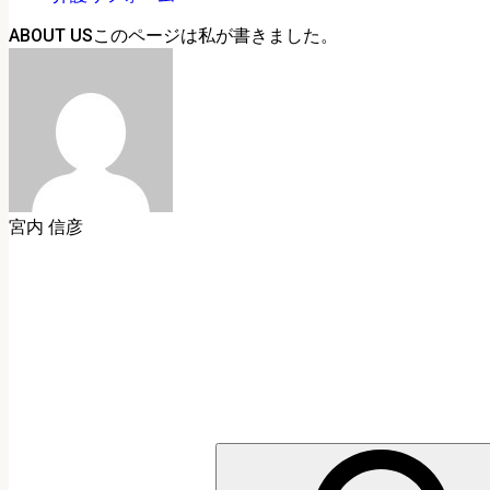
ABOUT US
宮内 信彦
検
索: