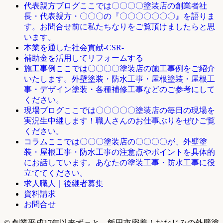
ここでは〇〇〇〇塗装店の創業者社
代表親方ブログ
長・代表親方・〇〇〇の『〇〇〇〇〇〇〇』を語りま
す。お問合せ前に私たちなりをご覧頂けましたらと思
います。
本業を通した社会貢献-CSR-
補助金を活用してリフォームする
ここでは〇〇〇〇塗装店の施工事例をご紹介
施工事例
いたします。外壁塗装・防水工事・屋根塗装・屋根工
事・デザイン塗装・各種補修工事などのご参考にして
ください。
ここでは〇〇〇〇〇塗装店の毎日の現場を
現場ブログ
実況生中継します！職人さんのお仕事ぶりをぜひご覧
ください。
ここでは〇〇〇塗装店の〇〇〇〇が、外壁塗
コラム
装・屋根工事・防水工事の注意点やポイントを具体的
にお話しています。あなたの塗装工事・防水工事に役
立ててください。
求人職人｜後継者募集
資料請求
お問合せ
© 創業平成17年以来ずっと。飯田市密着！おなじみの外壁塗