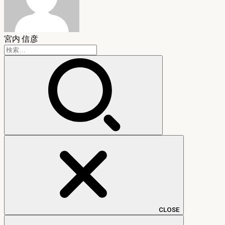
宮内 信彦
検
索:
CLOSE