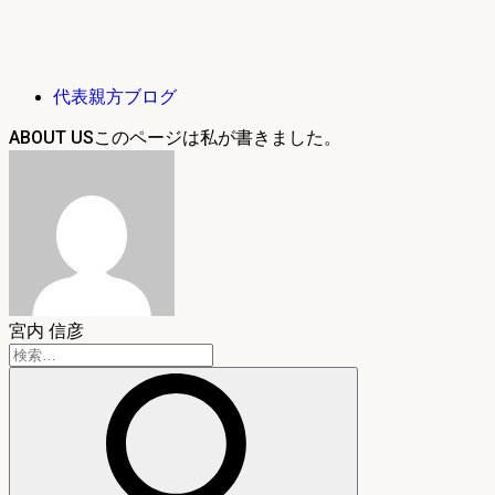
代表親方ブログ
ABOUT US
宮内 信彦
検
索: