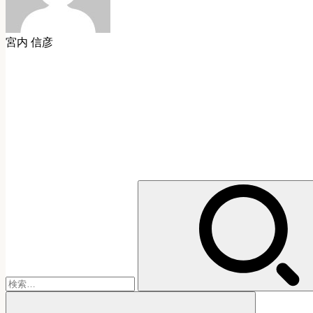
宮内 信彦
検
索: