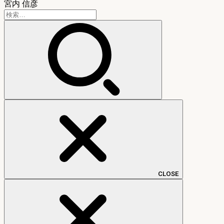
宮内 信彦
検
索:
CLOSE