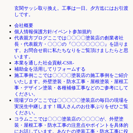
玄関サッシ取り換え。工事は一日。夕方迄にはお引渡
しです。
会社概要
個人情報保護方針/イベント参加規約
ここでは〇〇〇〇塗装店の創業者社
代表親方ブログ
長・代表親方・〇〇〇の『〇〇〇〇〇〇〇』を語りま
す。お問合せ前に私たちなりをご覧頂けましたらと思
います。
本業を通した社会貢献-CSR-
補助金を活用してリフォームする
ここでは〇〇〇〇塗装店の施工事例をご紹介
施工事例
いたします。外壁塗装・防水工事・屋根塗装・屋根工
事・デザイン塗装・各種補修工事などのご参考にして
ください。
ここでは〇〇〇〇〇塗装店の毎日の現場を
現場ブログ
実況生中継します！職人さんのお仕事ぶりをぜひご覧
ください。
ここでは〇〇〇塗装店の〇〇〇〇が、外壁塗
コラム
装・屋根工事・防水工事の注意点やポイントを具体的
にお話しています。あなたの塗装工事・防水工事に役