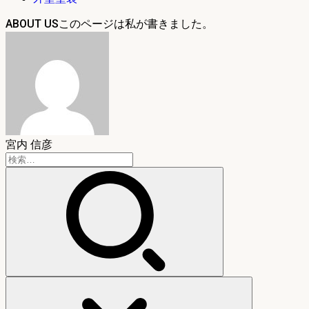
ABOUT US
宮内 信彦
検
索: