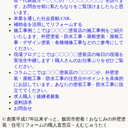
長・代表親方・〇〇〇の『〇〇〇〇〇〇〇』を語りま
す。お問合せ前に私たちなりをご覧頂けましたらと思
います。
本業を通した社会貢献-CSR-
補助金を活用してリフォームする
ここでは〇〇〇〇塗装店の施工事例をご紹介
施工事例
いたします。外壁塗装・防水工事・屋根塗装・屋根工
事・デザイン塗装・各種補修工事などのご参考にして
ください。
ここでは〇〇〇〇〇塗装店の毎日の現場を
現場ブログ
実況生中継します！職人さんのお仕事ぶりをぜひご覧
ください。
ここでは〇〇〇塗装店の〇〇〇〇が、外壁塗
コラム
装・屋根工事・防水工事の注意点やポイントを具体的
にお話しています。あなたの塗装工事・防水工事に役
立ててください。
求人職人｜後継者募集
資料請求
お問合せ
© 創業平成17年以来ずっと。飯田市密着！おなじみの外壁塗
装・住宅リフォームの職人直営店－えむじゅうたく