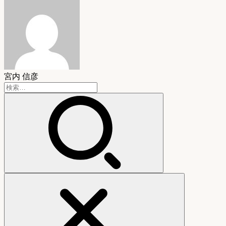
宮内 信彦
検
索: