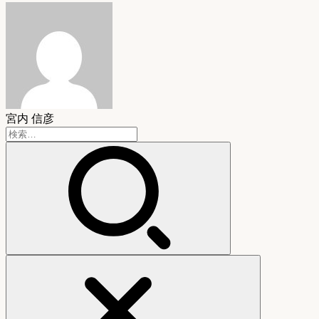
宮内 信彦
検
索: