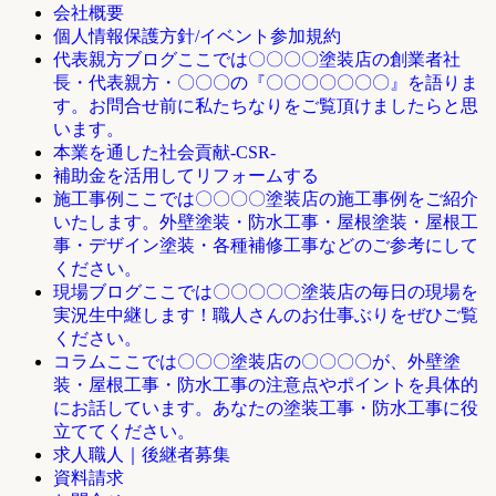
会社概要
個人情報保護方針/イベント参加規約
ここでは〇〇〇〇塗装店の創業者社
代表親方ブログ
長・代表親方・〇〇〇の『〇〇〇〇〇〇〇』を語りま
す。お問合せ前に私たちなりをご覧頂けましたらと思
います。
本業を通した社会貢献-CSR-
補助金を活用してリフォームする
ここでは〇〇〇〇塗装店の施工事例をご紹介
施工事例
いたします。外壁塗装・防水工事・屋根塗装・屋根工
事・デザイン塗装・各種補修工事などのご参考にして
ください。
ここでは〇〇〇〇〇塗装店の毎日の現場を
現場ブログ
実況生中継します！職人さんのお仕事ぶりをぜひご覧
ください。
ここでは〇〇〇塗装店の〇〇〇〇が、外壁塗
コラム
装・屋根工事・防水工事の注意点やポイントを具体的
にお話しています。あなたの塗装工事・防水工事に役
立ててください。
求人職人｜後継者募集
資料請求