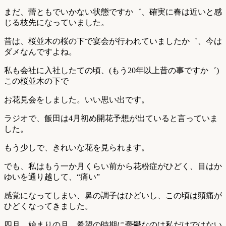
まだ、蕾ともでいかない状態ですか゛、確実に春は近いと感
じる枝先になっていました。
昔は、桜並木の桜の下で宴会が行われていましたか゛、今は
ダメなんですよね。
私も会社に入社したての頃、(もう20年以上昔の事ですか゛)
この桜並木の下で
お花見会をしました。いい思い出です。
ラジオで、飯田は4月初め開花予想が出ていると言っていま
した。
もう少しで、きれいな花を見られます。
でも、私はもう一か月くらい前から花粉症がひどく、目はか
ゆいを通り越して、“痛い”
感覚になってしまい、鼻の調子はひどいし、この頃は頭痛が
ひどくなってきました。
四月、始まりの月、希望の時期に憂鬱なのは私だけではない