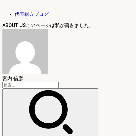
代表親方ブログ
ABOUT US
宮内 信彦
検
索: