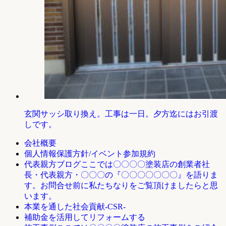
玄関サッシ取り換え。工事は一日。夕方迄にはお引渡
しです。
会社概要
個人情報保護方針/イベント参加規約
ここでは〇〇〇〇塗装店の創業者社
代表親方ブログ
長・代表親方・〇〇〇の『〇〇〇〇〇〇〇』を語りま
す。お問合せ前に私たちなりをご覧頂けましたらと思
います。
本業を通した社会貢献-CSR-
補助金を活用してリフォームする