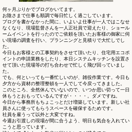
何ヶ月ぶりかでブログかいてます。
お陰さまで仕事も順調で毎日忙しく過ごしています。
ブログを書かなかった間に、いよいよ仕事が一人ではこなせ
なくなり、現場監督さんを一人正社員で迎えたり、ショール
ームイベントを行ったのでご依頼を頂いたお客様の御家に伺
い現場の調査を行い、プランニングと見積りで大忙しでし
た。
今日もお客様との工事契約をさせて頂いたり、住宅用エコポ
イントの申請業務をしたり、本日システムキッチンを設置さ
せて頂いた現場等の打ち合わせで忙しく飛び回っていまし
た。
でも、何といっても一番忙しいのが、雑役作業です。今日も
夕方から資材の整理整頓を一人でして今戻ってきました。
このところ、全然休んでいないので、いつか思い切って一日
休もうとおもっているんですが・・・・。ダメですね。
今日から事務所もちょこっとだけ増築しています。新しい社
員さんに使ってもらうスペースを確保するためです。
社員を雇うって以外と大変ですね。
今週お引渡しの現場が間に合うよう、明日も気合を入れてい
こうと思っています。