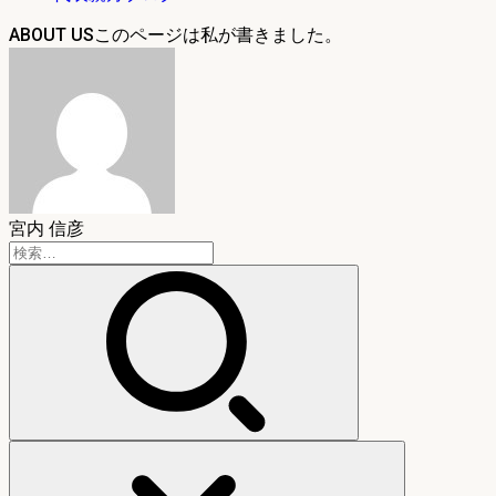
ABOUT US
宮内 信彦
検
索: