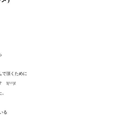
も
んで頂くために
(^^)!
た。
いる