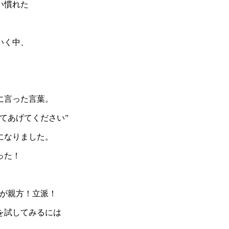
い慣れた
いく中、
に言った言葉。
てあげてください”
になりました。
った！
すが親方！立派！
を試してみるには