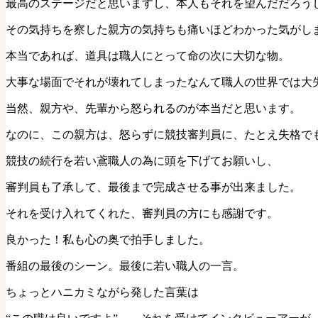
最高のステージだと思いますし、本人もそれを望んだだろう
その気持ちを察した親方の気持ちも痛いほどわかった気がし
本当であれば、道具は職人にとって命の次に大切な物。
大事な場面でそれが壊れてしまったなんて職人の世界では大
当然、親方や、先輩から怒られるのが本当だと思います。
なのに、この親方は、怒らずに競技審判員に、たとえ失格で
競技の続行を若い鳶職人の為に頭を下げてお願いし、
審判員も了承して、最後まで完成させる事が出来ました。
それを受け入れてくれた、審判員の方にも感謝です。
良かった！私も心の奥で拍手しました。
番組の最後のシーン。最後に若い職人の一言。
ちょっとハニカミながら発した言葉は