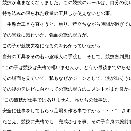
競技が進まなくなりました。この競技のルールは、自分の使
持ち込みの限られた数量の工具しか使えないとの事。
一生懸命工具を直そうと、焦り、苛立ちながら時間が過ぎて
その異変に気付いた、強面の鳶の親方が、
この子が競技失格になるのをわかっていながら
自分の工具をその若い鳶職人に手渡し、そして、競技審判員
“この子は競技は失格で構いませんが、どうか最後までやらせ
その場面を見ていて、私もなぜかジーンとして、涙が出そう
その後のテレビに向かっての鳶の親方のコメントがまた良か
“この競技が仕事ではありません。私たちの仕事は、
安全に仕事をしてもらう足場を作る事ですから・・・” さ
たとえ、競技に失格でも、完成させる事、その子自身の腕前