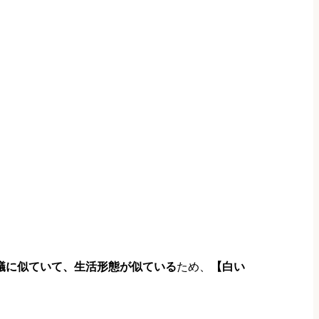
。
蟻に似ていて、生活形態が似ている
ため、
【白い