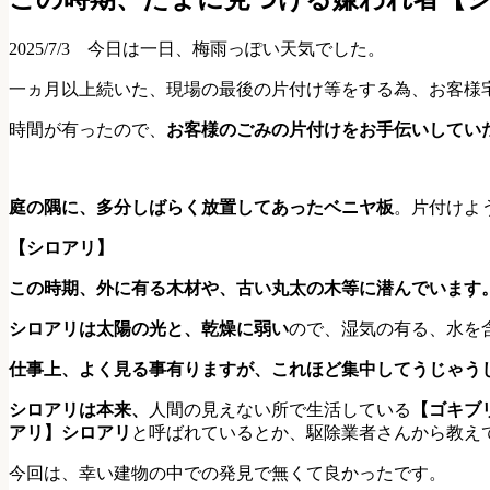
2025/7/3 今日は一日、梅雨っぽい天気でした。
一ヵ月以上続いた、現場の最後の片付け等をする為、お客様
時間が有ったので、
お客様のごみの片付けをお手伝いしてい
庭の隅に、多分しばらく放置してあったベニヤ板
。片付けよ
【シロアリ】
この時期、外に有る木材や、古い丸太の木等に潜んでいます
シロアリは太陽の光と、乾燥に弱い
ので、湿気の有る、水を
仕事上、よく見る事有りますが、これほど集中してうじゃう
シロアリは本来、
人間の見えない所で生活している
【ゴキブ
アリ】シロアリ
と呼ばれているとか、駆除業者さんから教え
今回は、幸い建物の中での発見で無くて良かったです。