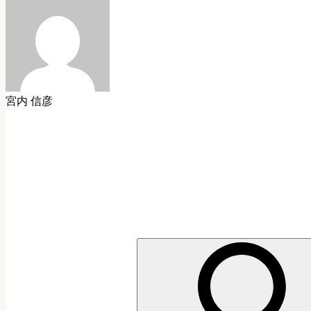
宮内 信彦
検
索: