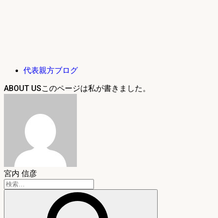
代表親方ブログ
ABOUT US
宮内 信彦
検
索: