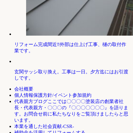
リフォーム完成間近‼外部は仕上げ工事、樋の取付作
業です。
玄関サッシ取り換え。工事は一日。夕方迄にはお引渡
しです。
会社概要
個人情報保護方針/イベント参加規約
ここでは〇〇〇〇塗装店の創業者社
代表親方ブログ
長・代表親方・〇〇〇の『〇〇〇〇〇〇〇』を語りま
す。お問合せ前に私たちなりをご覧頂けましたらと思
います。
本業を通した社会貢献-CSR-
補助金を活用してリフォームする