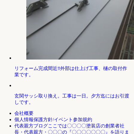
リフォーム完成間近‼外部は仕上げ工事、樋の取付作
業です。
玄関サッシ取り換え。工事は一日。夕方迄にはお引渡
しです。
会社概要
個人情報保護方針/イベント参加規約
ここでは〇〇〇〇塗装店の創業者社
代表親方ブログ
長・代表親方・〇〇〇の『〇〇〇〇〇〇〇』を語りま