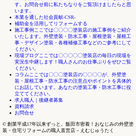
す。お問合せ前に私たちなりをご覧頂けましたらと思
います。
本業を通した社会貢献-CSR-
補助金を活用してリフォームする
ここでは〇〇〇〇塗装店の施工事例をご紹介
施工事例
いたします。外壁塗装・防水工事・屋根塗装・屋根工
事・デザイン塗装・各種補修工事などのご参考にして
ください。
ここでは〇〇〇〇〇塗装店の毎日の現場を
現場ブログ
実況生中継します！職人さんのお仕事ぶりをぜひご覧
ください。
ここでは〇〇〇塗装店の〇〇〇〇が、外壁塗
コラム
装・屋根工事・防水工事の注意点やポイントを具体的
にお話しています。あなたの塗装工事・防水工事に役
立ててください。
求人職人｜後継者募集
資料請求
お問合せ
© 創業平成17年以来ずっと。飯田市密着！おなじみの外壁塗
装・住宅リフォームの職人直営店－えむじゅうたく