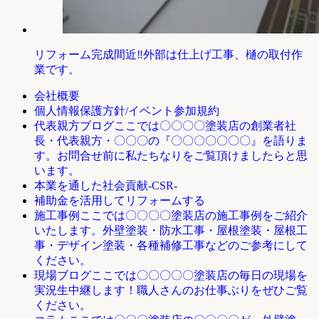
リフォーム完成間近‼外部は仕上げ工事、樋の取付作
業です。
会社概要
個人情報保護方針/イベント参加規約
ここでは〇〇〇〇塗装店の創業者社
代表親方ブログ
長・代表親方・〇〇〇の『〇〇〇〇〇〇〇』を語りま
す。お問合せ前に私たちなりをご覧頂けましたらと思
います。
本業を通した社会貢献-CSR-
補助金を活用してリフォームする
ここでは〇〇〇〇塗装店の施工事例をご紹介
施工事例
いたします。外壁塗装・防水工事・屋根塗装・屋根工
事・デザイン塗装・各種補修工事などのご参考にして
ください。
ここでは〇〇〇〇〇塗装店の毎日の現場を
現場ブログ
実況生中継します！職人さんのお仕事ぶりをぜひご覧
ください。