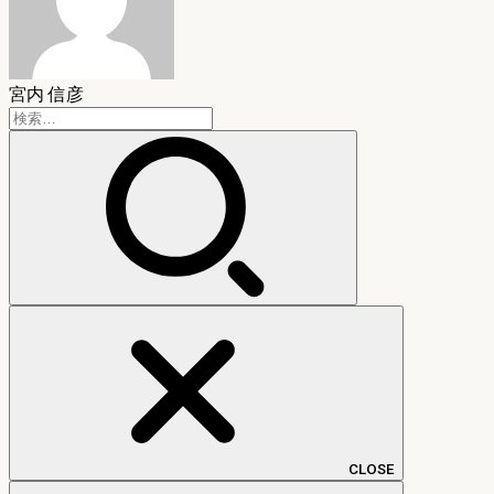
宮内 信彦
検
索:
CLOSE