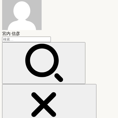
宮内 信彦
検
索: