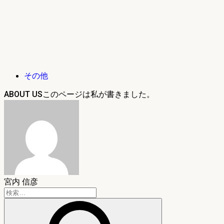
その他
ABOUT US
宮内 信彦
検
索: