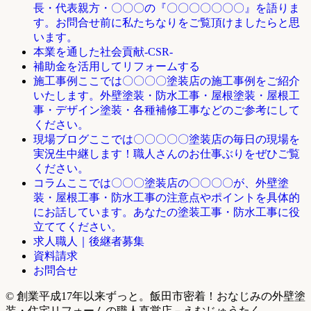
長・代表親方・〇〇〇の『〇〇〇〇〇〇〇』を語りま
す。お問合せ前に私たちなりをご覧頂けましたらと思
います。
本業を通した社会貢献-CSR-
補助金を活用してリフォームする
ここでは〇〇〇〇塗装店の施工事例をご紹介
施工事例
いたします。外壁塗装・防水工事・屋根塗装・屋根工
事・デザイン塗装・各種補修工事などのご参考にして
ください。
ここでは〇〇〇〇〇塗装店の毎日の現場を
現場ブログ
実況生中継します！職人さんのお仕事ぶりをぜひご覧
ください。
ここでは〇〇〇塗装店の〇〇〇〇が、外壁塗
コラム
装・屋根工事・防水工事の注意点やポイントを具体的
にお話しています。あなたの塗装工事・防水工事に役
立ててください。
求人職人｜後継者募集
資料請求
お問合せ
© 創業平成17年以来ずっと。飯田市密着！おなじみの外壁塗
装・住宅リフォームの職人直営店－えむじゅうたく