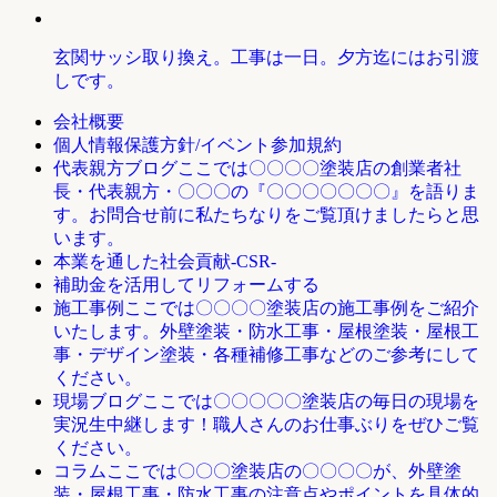
玄関サッシ取り換え。工事は一日。夕方迄にはお引渡
しです。
会社概要
個人情報保護方針/イベント参加規約
ここでは〇〇〇〇塗装店の創業者社
代表親方ブログ
長・代表親方・〇〇〇の『〇〇〇〇〇〇〇』を語りま
す。お問合せ前に私たちなりをご覧頂けましたらと思
います。
本業を通した社会貢献-CSR-
補助金を活用してリフォームする
ここでは〇〇〇〇塗装店の施工事例をご紹介
施工事例
いたします。外壁塗装・防水工事・屋根塗装・屋根工
事・デザイン塗装・各種補修工事などのご参考にして
ください。
ここでは〇〇〇〇〇塗装店の毎日の現場を
現場ブログ
実況生中継します！職人さんのお仕事ぶりをぜひご覧
ください。
ここでは〇〇〇塗装店の〇〇〇〇が、外壁塗
コラム
装・屋根工事・防水工事の注意点やポイントを具体的