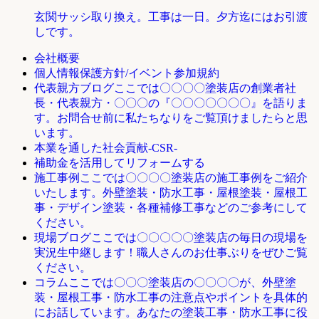
玄関サッシ取り換え。工事は一日。夕方迄にはお引渡
しです。
会社概要
個人情報保護方針/イベント参加規約
ここでは〇〇〇〇塗装店の創業者社
代表親方ブログ
長・代表親方・〇〇〇の『〇〇〇〇〇〇〇』を語りま
す。お問合せ前に私たちなりをご覧頂けましたらと思
います。
本業を通した社会貢献-CSR-
補助金を活用してリフォームする
ここでは〇〇〇〇塗装店の施工事例をご紹介
施工事例
いたします。外壁塗装・防水工事・屋根塗装・屋根工
事・デザイン塗装・各種補修工事などのご参考にして
ください。
ここでは〇〇〇〇〇塗装店の毎日の現場を
現場ブログ
実況生中継します！職人さんのお仕事ぶりをぜひご覧
ください。
ここでは〇〇〇塗装店の〇〇〇〇が、外壁塗
コラム
装・屋根工事・防水工事の注意点やポイントを具体的
にお話しています。あなたの塗装工事・防水工事に役