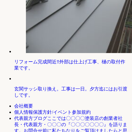
リフォーム完成間近‼外部は仕上げ工事、樋の取付作
業です。
玄関サッシ取り換え。工事は一日。夕方迄にはお引渡
しです。
会社概要
個人情報保護方針/イベント参加規約
ここでは〇〇〇〇塗装店の創業者社
代表親方ブログ
長・代表親方・〇〇〇の『〇〇〇〇〇〇〇』を語りま
す。お問合せ前に私たちなりをご覧頂けましたらと思