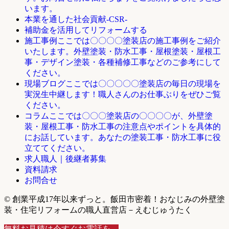
います。
本業を通した社会貢献-CSR-
補助金を活用してリフォームする
ここでは〇〇〇〇塗装店の施工事例をご紹介
施工事例
いたします。外壁塗装・防水工事・屋根塗装・屋根工
事・デザイン塗装・各種補修工事などのご参考にして
ください。
ここでは〇〇〇〇〇塗装店の毎日の現場を
現場ブログ
実況生中継します！職人さんのお仕事ぶりをぜひご覧
ください。
ここでは〇〇〇塗装店の〇〇〇〇が、外壁塗
コラム
装・屋根工事・防水工事の注意点やポイントを具体的
にお話しています。あなたの塗装工事・防水工事に役
立ててください。
求人職人｜後継者募集
資料請求
お問合せ
© 創業平成17年以来ずっと。飯田市密着！おなじみの外壁塗
装・住宅リフォームの職人直営店－えむじゅうたく
無料お見積は今すぐお電話を。