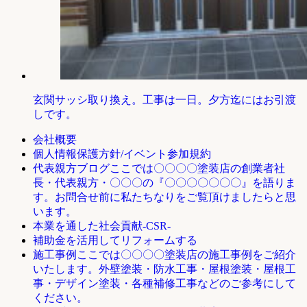
玄関サッシ取り換え。工事は一日。夕方迄にはお引渡
しです。
会社概要
個人情報保護方針/イベント参加規約
ここでは〇〇〇〇塗装店の創業者社
代表親方ブログ
長・代表親方・〇〇〇の『〇〇〇〇〇〇〇』を語りま
す。お問合せ前に私たちなりをご覧頂けましたらと思
います。
本業を通した社会貢献-CSR-
補助金を活用してリフォームする
ここでは〇〇〇〇塗装店の施工事例をご紹介
施工事例
いたします。外壁塗装・防水工事・屋根塗装・屋根工
事・デザイン塗装・各種補修工事などのご参考にして
ください。