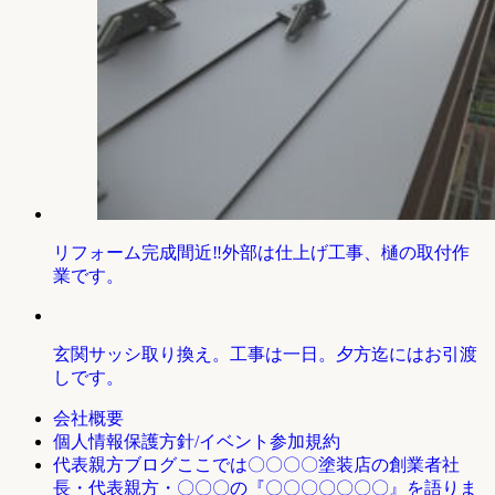
リフォーム完成間近‼外部は仕上げ工事、樋の取付作
業です。
玄関サッシ取り換え。工事は一日。夕方迄にはお引渡
しです。
会社概要
個人情報保護方針/イベント参加規約
ここでは〇〇〇〇塗装店の創業者社
代表親方ブログ
長・代表親方・〇〇〇の『〇〇〇〇〇〇〇』を語りま