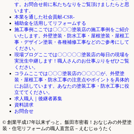
す。お問合せ前に私たちなりをご覧頂けましたらと思
います。
本業を通した社会貢献-CSR-
補助金を活用してリフォームする
ここでは〇〇〇〇塗装店の施工事例をご紹介
施工事例
いたします。外壁塗装・防水工事・屋根塗装・屋根工
事・デザイン塗装・各種補修工事などのご参考にして
ください。
ここでは〇〇〇〇〇塗装店の毎日の現場を
現場ブログ
実況生中継します！職人さんのお仕事ぶりをぜひご覧
ください。
ここでは〇〇〇塗装店の〇〇〇〇が、外壁塗
コラム
装・屋根工事・防水工事の注意点やポイントを具体的
にお話しています。あなたの塗装工事・防水工事に役
立ててください。
求人職人｜後継者募集
資料請求
お問合せ
© 創業平成17年以来ずっと。飯田市密着！おなじみの外壁塗
装・住宅リフォームの職人直営店－えむじゅうたく