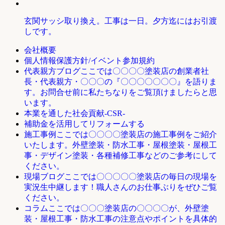
玄関サッシ取り換え。工事は一日。夕方迄にはお引渡
しです。
会社概要
個人情報保護方針/イベント参加規約
ここでは〇〇〇〇塗装店の創業者社
代表親方ブログ
長・代表親方・〇〇〇の『〇〇〇〇〇〇〇』を語りま
す。お問合せ前に私たちなりをご覧頂けましたらと思
います。
本業を通した社会貢献-CSR-
補助金を活用してリフォームする
ここでは〇〇〇〇塗装店の施工事例をご紹介
施工事例
いたします。外壁塗装・防水工事・屋根塗装・屋根工
事・デザイン塗装・各種補修工事などのご参考にして
ください。
ここでは〇〇〇〇〇塗装店の毎日の現場を
現場ブログ
実況生中継します！職人さんのお仕事ぶりをぜひご覧
ください。
ここでは〇〇〇塗装店の〇〇〇〇が、外壁塗
コラム
装・屋根工事・防水工事の注意点やポイントを具体的